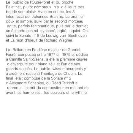
Le public de l’Outre-forêt et du proche
Palatinat, plutôt nombreux, n’a d’ailleurs pas
boudé son plaisir. Avec en entrée, les 3
intermezzi de Johannes Brahms. Le premier
doux et simple, suivi par le second morceau
agité, parfois fantomatique, puis par le dernier,
un épisode central syncopé, agité, inquiet. Ont
suivi la Sonate n° 8 de Ludwig van Beethoven
et La mort d’Iseult de Richard Wagner.
La Ballade en Fa dièse majeu r de Gabriel
Fauré, composée entre 1877 et 1879 et dédiée
à Camille Saint-Saëns, a été la première œuvre
d’envergure pour piano seul et l’un de ses
grands succès. Le public wissembourgeois y
a aisément ressenti l’héritage de Chopin. Le
final était composé de la Sonate n° 5
d’Alexandre Scriabine, ou Reed Tetzloff a
reproduit l’esprit du compositeur en mettant en
avant les harmonies, les couleurs et le rythme
avec les glissements chromatiques, les envols,
la frénésie qui sont très caractéristiques de
Scriabine.
Source:
https://www.dna.fr/culture-
loisirs/2022/08/27/reed-tetzloff-reussit-sa-