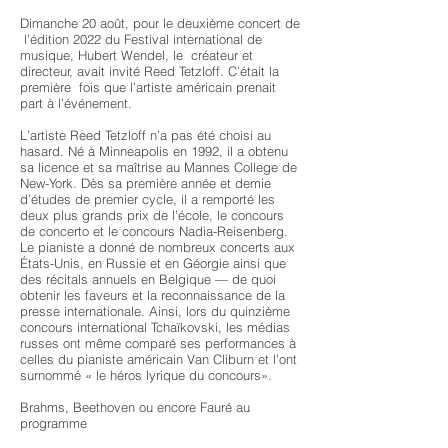
Dimanche 20 août, pour le deuxième concert de
l’édition 2022 du Festival international de
musique, Hubert Wendel, le créateur et
directeur, avait invité Reed Tetzloff. C’était la
première fois que l’artiste américain prenait
part à l’événement.
L’artiste Reed Tetzloff n’a pas été choisi au
hasard. Né à Minneapolis en 1992, il a obtenu
sa licence et sa maîtrise au Mannes College de
New-York. Dès sa première année et demie
d’études de premier cycle, il a remporté les
deux plus grands prix de l’école, le concours
de concerto et le concours Nadia-Reisenberg.
Le pianiste a donné de nombreux concerts aux
États-Unis, en Russie et en Géorgie ainsi que
des récitals annuels en Belgique — de quoi
obtenir les faveurs et la reconnaissance de la
presse internationale. Ainsi, lors du quinzième
concours international Tchaïkovski, les médias
russes ont même comparé ses performances à
celles du pianiste américain Van Cliburn et l’ont
surnommé « le héros lyrique du concours».
Brahms, Beethoven ou encore Fauré au
programme