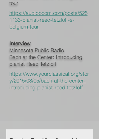
tour
https://audioboom.com/posts/525
1133-pianist-reed-tetzloff-s-
belgium-tour
Interview
Minnesota Public Radio
Bach at the Center: Introducing
pianist Reed Tetzloff
https://www.yourclassical.org/stor
y/2015/08/05/bach-at-the-center-
introducing-pianist-reed-tetzloff