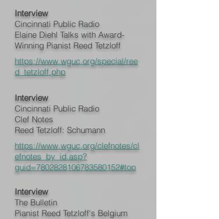
Interview
Cincinnati Public Radio
Elaine Diehl Talks with Award-
Winning Pianist Reed Tetzloff
https://www.wguc.org/special/ree
d_tetzloff.php
Interview
Cincinnati Public Radio
Clef Notes
Reed Tetzloff: Schumann
https://www.wguc.org/clefnotes/cl
efnotes_by_id.asp?
guid=7802828106783580152#top
Interview
The Bulletin
Pianist Reed Tetzloff's Belgium