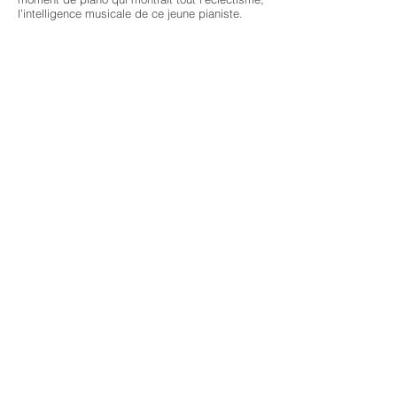
l’intelligence musicale de ce jeune pianiste.
Il enregistre aujourd’hui la totalité des concertos
de Beethoven. Ceux déjà distribués ont été
très bien reçus par la presse internationale !
Reed Tetzloff ,
une belle découverte et un jeune
pianiste à suivre. Le prochain festival sera à
Séoul en 2026. À suivre donc.
Stéphane Loison
Source:
https://vieillecarne.com/musee-jacquemart-
andre-classica-bridge-international-music-
festival-5eme-edition/
Previous
Next