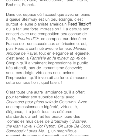
Brahms, Franck...
Dans cet espace où l’acoustique avec un piano
à queue Steinway est un peu étrange, c’est
surtout le jeune pianiste américain
Reed Tetzloff
qui a fait une forte impression ! Il a débuté son
concert avec une composition peu connue de
Satie,
Poudre d’Or
, ce compositeur décrié en
France doit son succès aux américains et oui,
puis Reed a continué avec le fameux
Menuet
Antique
de Ravel, tout en élégance et légèreté,
c’est avec la
Fantaisie en fa mineur op.49
de
Chopin qu’il a vraiment impressionné le public
très attentif, pas de romantisme échevelé;
sous ces doigts virtuoses nous avions
l’impression qu’il inventait au fur et à mesure
cette composition ; quel talent !
C’est toute une autre ambiance qu’il a offert
pour terminer son superbe récital avec
Chansons pour piano solo
de Gershwin. Avec
une impressionnante légèreté, virtuosité,
élégance, il a joué tous les célèbres
standards qui ont fait les beaux jours des
comédies musicales de Broadway (
Swanee,
the Man I love, I Got Rythm, Oh Lady Be Good,
Somebody Loves Me
…), un magnifique
moment de piano qui montrait tout l’éclectisme,