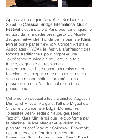
Après avoir conquis New York, Bordeaux et
Séoul, le
Classical Bridge International Music
Festival
s’est installé à Paris pour sa cinquième
édition, dans le cadre prestigieux du Musée
Jacquemart-André. Fondé par la pianiste
Klara
Min
et porté par le New York Concert Artists &
Associates (NYCA), le festival s’affranchit des
formats traditionnels pour proposer une
expérience musicale singulière, à la fois
intime, exigeante et résolument
contemporaine. Il se donne pour mission de
favoriser le dialogue entre artistes et invités
venus du monde entier, et de créer des
passerelles entre l’art, les cultures et les
générations.
Cette édition accueilla les violonistes Augustin
Dumay et Alissa Margulis, l’altiste Miguel da
Silva, le violoncelliste Edgar Moreau, les
pianistes Jean-Frédéric Neuburger, Reed
Tetzloff, Klara Min, ainsi que le duo formé par
la pianiste Hélène Mercier et le violoniste,
pianiste et chef Vladimir Spivakov. Ensemble,
ces artistes ont offert des œuvres de
Schumann, Bach, Mendelssohn, Fauré, Ravel,